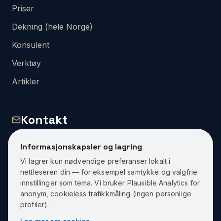
Priser
Dekning (hele Norge)
Konsulent
Verktøy
Artikler
Kontakt
Kontakt Oss
Informasjonskapsler og lagring
Vi lagrer kun nødvendige preferanser lokalt i
Få et Tilbud
nettleseren din — for eksempel samtykke og valgfrie
Om Oss
innstillinger som tema. Vi bruker Plausible Analytics for
anonym, cookieless trafikkmåling (ingen personlige
profiler).