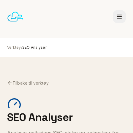
Verktøy
/
SEO Analyser
Småbedrifter
Konsulent
Tilbake til verktøy
Tjenester
SEO Analyser
Analyser nettsidens SEO-ytelse og optimaliser for