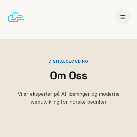
Småbedrifter
Konsulent
DIGITALCLOUD.NO
Om Oss
Tjenester
Vi er eksperter på AI-løsninger og moderne
webutvikling for norske bedrifter