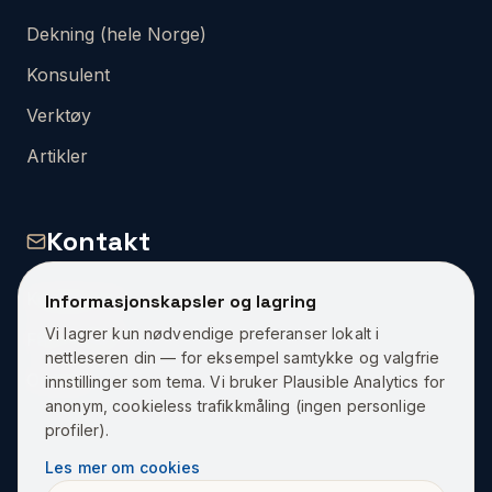
Dekning (hele Norge)
Konsulent
Verktøy
Artikler
Kontakt
Kontakt Oss
Informasjonskapsler og lagring
Vi lagrer kun nødvendige preferanser lokalt i
Få et Tilbud
nettleseren din — for eksempel samtykke og valgfrie
Om Oss
innstillinger som tema. Vi bruker Plausible Analytics for
anonym, cookieless trafikkmåling (ingen personlige
profiler).
Les mer om cookies