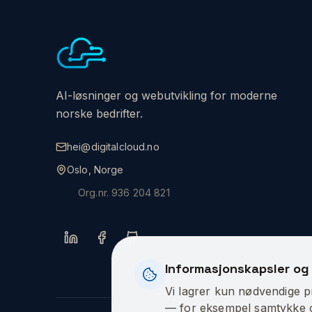
AI-løsninger og webutvikling for moderne
norske bedrifter.
hei@digitalcloud.no
Oslo, Norge
Org.nr.
936 204 821
Informasjonskapsler og 
Vi lagrer kun nødvendige pr
— for eksempel samtykke og