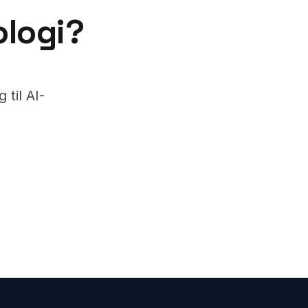
ologi?
til AI-