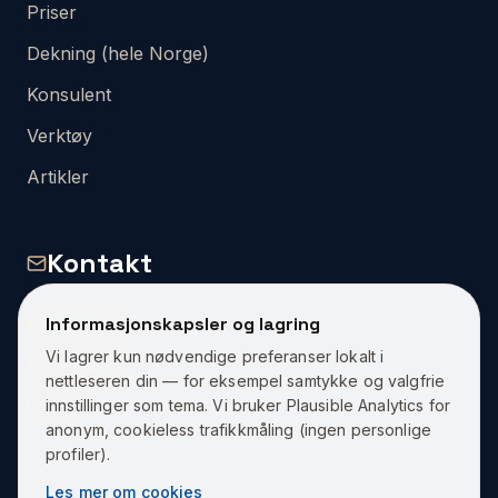
Priser
Dekning (hele Norge)
Konsulent
Verktøy
Artikler
Kontakt
Kontakt Oss
Informasjonskapsler og lagring
Vi lagrer kun nødvendige preferanser lokalt i
Få et Tilbud
nettleseren din — for eksempel samtykke og valgfrie
Om Oss
innstillinger som tema. Vi bruker Plausible Analytics for
anonym, cookieless trafikkmåling (ingen personlige
profiler).
Les mer om cookies