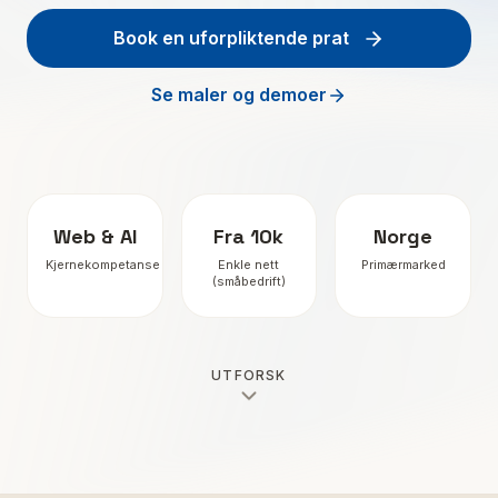
Book en uforpliktende prat
Forespørsel
Se maler og demoer
DigitalCloud.no
Kontakt
Artikler
Web & AI
Fra 10k
Norge
Kjernekompetanse
Enkle nett
Primærmarked
(småbedrift)
UTFORSK