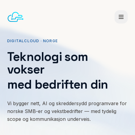
DIGITALCLOUD · NORGE
Småbedrifter
Konsulent
Teknologi som
vokser
med bedriften din
Tjenester
Vi bygger nett, AI og skreddersydd programvare for
norske SMB-er og vekstbedrifter — med tydelig
scope og kommunikasjon underveis.