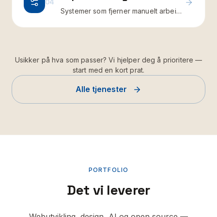
04
Systemer som fjerner manuelt arbeid i
hverdagen
Usikker på hva som passer? Vi hjelper deg å prioritere —
start med en kort prat.
Alle tjenester
PORTFOLIO
Det vi leverer
Webutvikling, design, AI og open source —