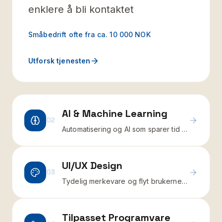
enklere å bli kontaktet
Småbedrift ofte fra ca. 10 000 NOK
Utforsk tjenesten
AI & Machine Learning
02
Automatisering og AI som sparer tid i
driften
UI/UX Design
03
Tydelig merkevare og flyt brukerne
forstår
Tilpasset Programvare