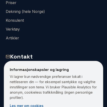
Priser
Dekning (hele Norge)
Konsulent
Verktøy
Artikler
Kontakt
Kontakt Oss
Informasjonskapsler og lagring
Vi lagrer kun nødvendige preferanser lokalt i
Få et Tilbud
nettleseren din — for eksempel samtykke og valgfrie
Om Oss
innstillinger som tema. Vi bruker Plausible Analytics for
anonym, cookieless trafikkmåling (ingen personlige
profiler).
Les mer om cookies