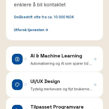
enklere å bli kontaktet
Småbedrift ofte fra ca. 10 000 NOK
Utforsk tjenesten
AI & Machine Learning
02
Automatisering og AI som sparer tid i
driften
UI/UX Design
03
Tydelig merkevare og flyt brukerne
forstår
Tilpasset Programvare