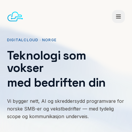
DIGITALCLOUD · NORGE
Småbedrifter
Konsulent
Teknologi som
vokser
med bedriften din
Tjenester
Vi bygger nett, AI og skreddersydd programvare for
norske SMB-er og vekstbedrifter — med tydelig
scope og kommunikasjon underveis.