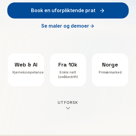
Book en uforpliktende prat
Forespørsel
Se maler og demoer
DigitalCloud.no
Kontakt
Artikler
Web & AI
Fra 10k
Norge
Kjernekompetanse
Enkle nett
Primærmarked
(småbedrift)
UTFORSK