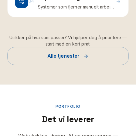
04
Systemer som fjerner manuelt arbeid i
hverdagen
Usikker på hva som passer? Vi hjelper deg å prioritere —
start med en kort prat.
Alle tjenester
PORTFOLIO
Det vi leverer
Webutvikling, design, AI og open source —