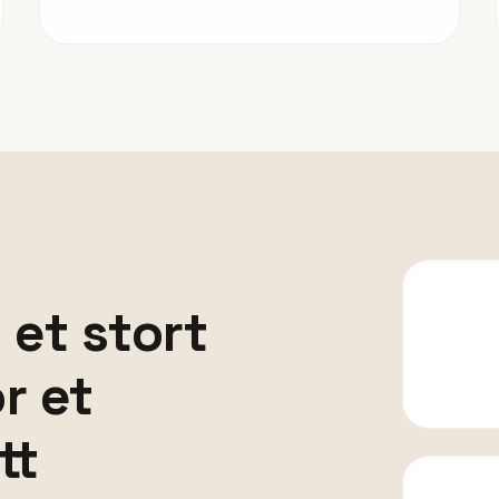
 et stort
or et
tt