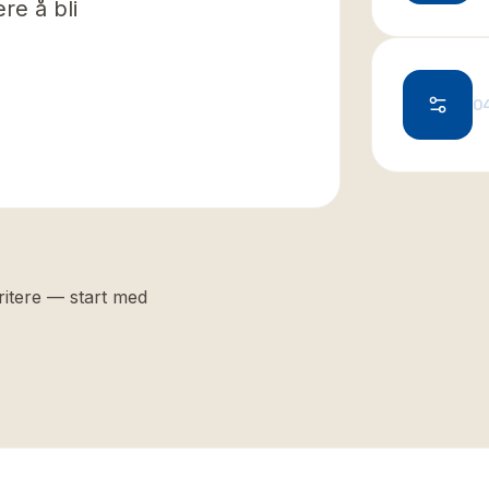
re å bli
0
ritere — start med