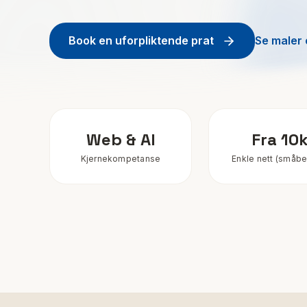
Book en uforpliktende prat
Se maler
Web & AI
Fra 10
Kjernekompetanse
Enkle nett (småbed