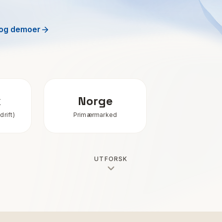
 og demoer
k
Norge
rift)
Primærmarked
UTFORSK