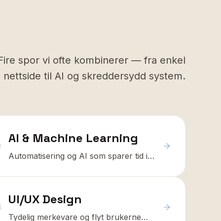
Fire spor vi ofte kombinerer — fra enkel
nettside til AI og skreddersydd system.
AI & Machine Learning
2
Automatisering og AI som sparer tid i
driften
UI/UX Design
3
Tydelig merkevare og flyt brukerne