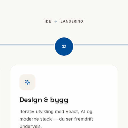
IDÉ
→
LANSERING
02
Design & bygg
Iterativ utvikling med React, AI og
moderne stack — du ser fremdrift
underveis.