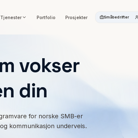
Tjenester
Portfolio
Prosjekter
Småbedrifter
om vokser
n din
ogramvare for norske SMB-er
 og kommunikasjon underveis.